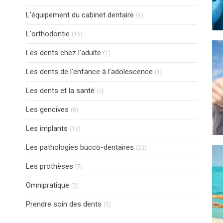
Articles Count
L'équipement du cabinet dentaire
(1)
Articles Count
L'orthodontie
(15)
Articles Count
Les dents chez l'adulte
(1)
Articles Count
Les dents de l’enfance à l’adolescence
(1)
Articles Count
Les dents et la santé
(3)
Articles Count
Les gencives
(8)
Articles Count
Les implants
(16)
Articles Count
Les pathologies bucco-dentaires
(22)
Articles Count
Les prothèses
(7)
Articles Count
Omnipratique
(9)
Articles Count
Prendre soin des dents
(5)