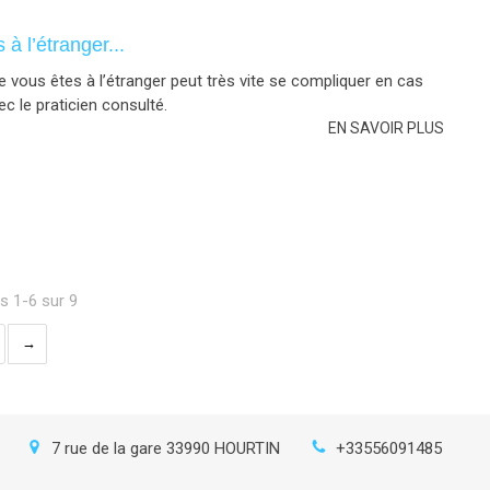
à l’étranger...
 vous êtes à l’étranger peut très vite se compliquer en cas
 le praticien consulté.
EN SAVOIR PLUS
es 1-6 sur 9
7 rue de la gare
33990
HOURTIN
+33556091485