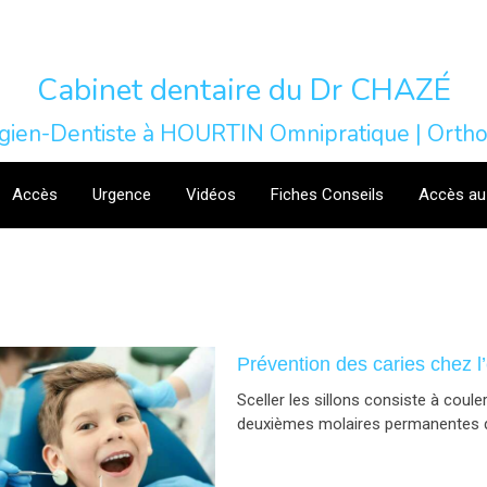
Cabinet dentaire du Dr CHAZÉ
rgien-Dentiste à HOURTIN Omnipratique | Ortho
Accès
Urgence
Vidéos
Fiches Conseils
Accès au
Prévention des caries chez l’
Sceller les sillons consiste à coule
deuxièmes molaires permanentes de