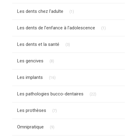
Articles Count
Les dents chez l'adulte
(1)
Articles Count
Les dents de l’enfance à l’adolescence
(1)
Articles Count
Les dents et la santé
(3)
Articles Count
Les gencives
(8)
Articles Count
Les implants
(16)
Articles Count
Les pathologies bucco-dentaires
(22)
Articles Count
Les prothèses
(7)
Articles Count
Omnipratique
(9)