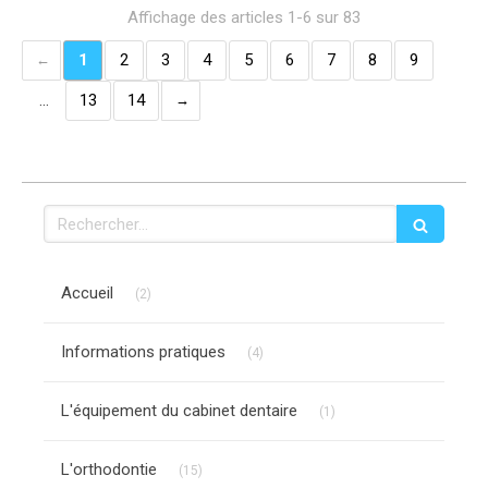
Affichage des articles 1-6 sur 83
1
2
3
4
5
6
7
8
9
…
13
14
Rechercher
Articles Count
Accueil
(2)
Articles Count
Informations pratiques
(4)
Articles Count
L'équipement du cabinet dentaire
(1)
Articles Count
L'orthodontie
(15)