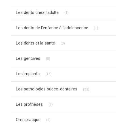
Articles Count
Les dents chez l'adulte
(1)
Articles Count
Les dents de l’enfance à l’adolescence
(1)
Articles Count
Les dents et la santé
(3)
Articles Count
Les gencives
(8)
Articles Count
Les implants
(16)
Articles Count
Les pathologies bucco-dentaires
(22)
Articles Count
Les prothèses
(7)
Articles Count
Omnipratique
(9)