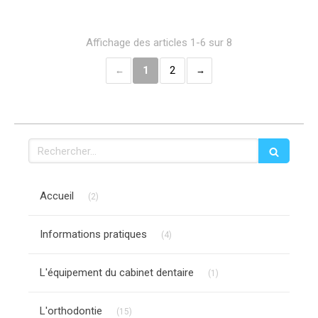
Affichage des articles 1-6 sur 8
1
2
Rechercher
Articles Count
Accueil
(2)
Articles Count
Informations pratiques
(4)
Articles Count
L'équipement du cabinet dentaire
(1)
Articles Count
L'orthodontie
(15)