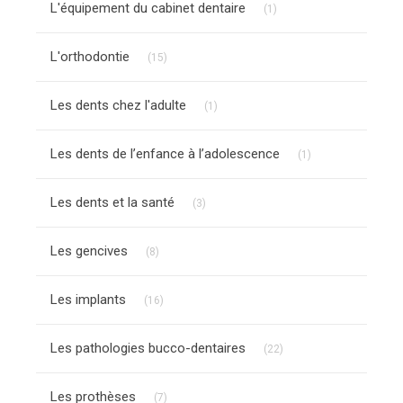
L'équipement du cabinet dentaire
(1)
Articles Count
L'orthodontie
(15)
Articles Count
Les dents chez l'adulte
(1)
Articles Count
Les dents de l’enfance à l’adolescence
(1)
Articles Count
Les dents et la santé
(3)
Articles Count
Les gencives
(8)
Articles Count
Les implants
(16)
Articles Count
Les pathologies bucco-dentaires
(22)
Articles Count
Les prothèses
(7)