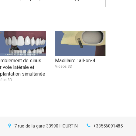
mblement de sinus
Maxillaire : all-on-4
r voie latérale et
Vidéos 3D
plantation simultanée
déos 3D
7 rue de la gare
33990
HOURTIN
+33556091485