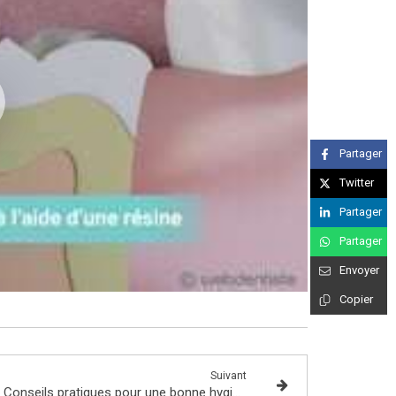
Partager
Twitter
Partager
Partager
Envoyer
Copier
Suivant
Conseils pratiques pour une bonne hygiène bucco-dentaire avec un appareil