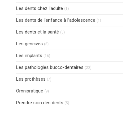
Articles Count
Les dents chez l'adulte
(1)
Articles Count
Les dents de l’enfance à l’adolescence
(1)
Articles Count
Les dents et la santé
(3)
Articles Count
Les gencives
(8)
Articles Count
Les implants
(16)
Articles Count
Les pathologies bucco-dentaires
(22)
Articles Count
Les prothèses
(7)
Articles Count
Omnipratique
(9)
Articles Count
Prendre soin des dents
(5)