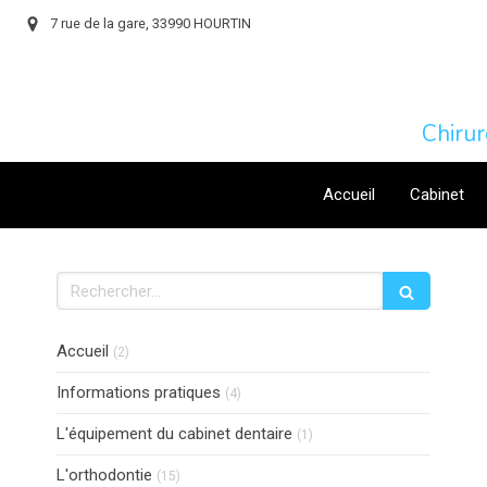
7 rue de la gare, 33990 HOURTIN
Chiru
Accueil
Cabinet
Rechercher
Articles Count
Accueil
(2)
Articles Count
Informations pratiques
(4)
Articles Count
L'équipement du cabinet dentaire
(1)
Articles Count
L'orthodontie
(15)